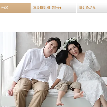
(推薦)
專業攝影棚_(租借)
攝影作品集