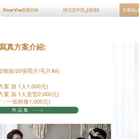
DearVia親愛的妳
韓式證件照_(推薦)
全家福_
寫真方案介紹:
)
2個妝/20張照片/毛片All)
方案 加 1人1,000元)
方案 加 1人造型2,000元)
：一張精修1,000元)
作品集