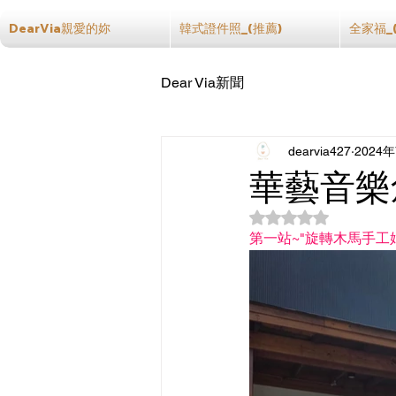
DearVia親愛的妳
韓式證件照_(推薦)
全家福_
Dear Via新聞
dearvia427
2024
華藝音樂
評等為 NaN（最高
第一站~"旋轉木馬手工婚