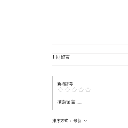
1 則留言
新增評等
感謝 羅寶鴻老師 大駕光臨
撰寫留言......
Dearvia竹北店進行拍攝錄影
~ 老師親切帥氣又活潑，令團
排序方式：
最新
隊朝氣蓬勃^^