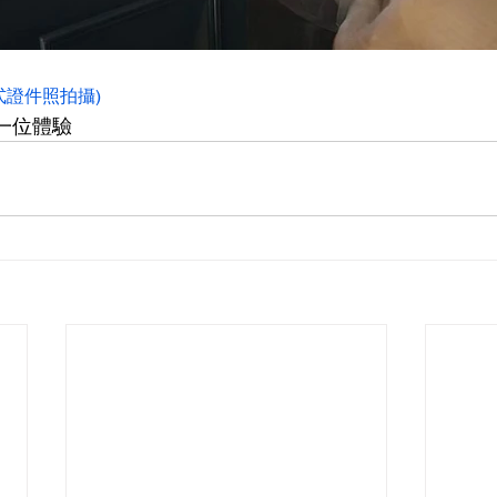
(韓式證件照拍攝)
位 接 一位體驗