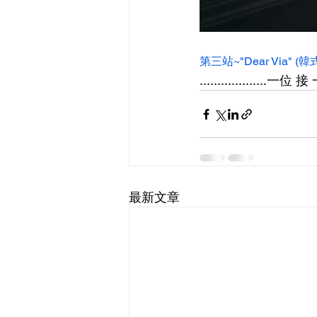
第三站~"Dear Via" 
...................一
最新文章