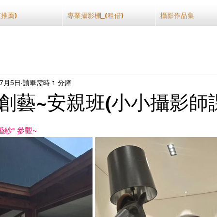
(推薦)
專業攝影棚_(租借)
攝影作品集
年7月5日
讀畢需時 1 分鐘
創藝~安親班(小小攝影師
為 5 顆星）。
紗" 參觀~ 