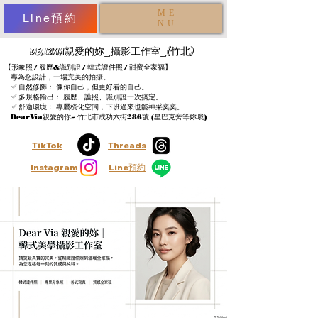
ME
Line預約
NU
DearVia親愛的妳_攝影工作室_(竹北)
【形象照 / 履歷&識別證 / 韓式證件照 / 甜蜜全家福】
專為您設計，一場完美的拍攝。
✅ 自然修飾： 像你自己，但更好看的自己。
✅ 多規格輸出： 履歷、護照、識別證一次搞定。
✅ 舒適環境： 專屬梳化空間，下班過來也能神采奕奕。
​
DearVia親愛的你~ 竹北市成功六街286號 (星巴克旁等妳哦)
TikTok
Threads
Instagram
Line預約